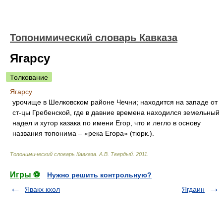
Топонимический словарь Кавказа
Ягарсу
Толкование
Ягарсу
урочище в Шелковском районе Чечни; находится на западе от
ст-цы Гребенской, где в давние времена находился земельный
надел и хутор казака по имени Егор, что и легло в основу
названия топонима – «река Егора» (тюрк.).
Топонимический словарь Кавказа
.
А.В. Твердый
.
2011
.
Игры ⚽
Нужно решить контрольную?
Явакх кхол
Ягдаин